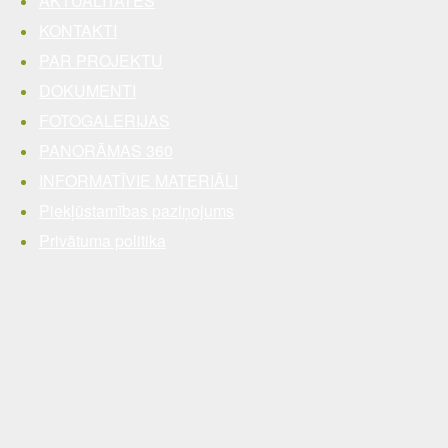
AKTUALITĀTES
KONTAKTI
PAR PROJEKTU
DOKUMENTI
FOTOGALERIJAS
PANORĀMAS 360
INFORMATĪVIE MATERIĀLI
Piekļūstamības paziņojums
Privātuma politika