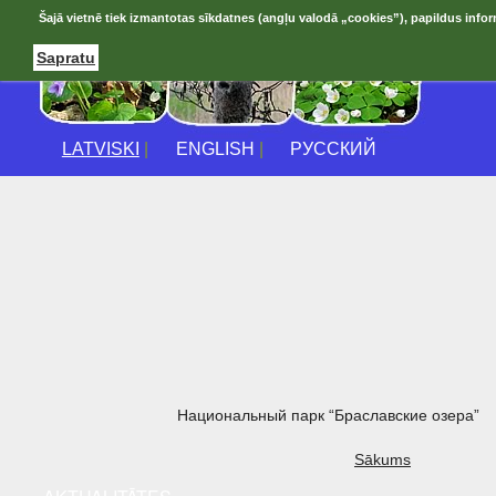
Šajā vietnē tiek izmantotas sīkdatnes (angļu valodā „cookies”), papildus infor
Sapratu
LATVISKI
|
ENGLISH
|
РУССКИЙ
Национальный парк “Браславские озера”
Sākums