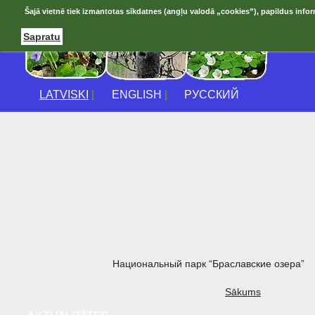
Šajā vietnē tiek izmantotas sīkdatnes (angļu valodā „cookies”), papildus infor
Sapratu
LATVISKI
|
ENGLISH
|
РУССКИЙ
Национальный парк “Браславские озера”
Sākums