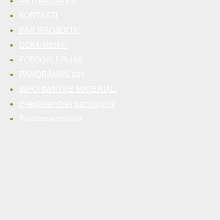
AKTUALITĀTES
KONTAKTI
PAR PROJEKTU
DOKUMENTI
FOTOGALERIJAS
PANORĀMAS 360
INFORMATĪVIE MATERIĀLI
Piekļūstamības paziņojums
Privātuma politika