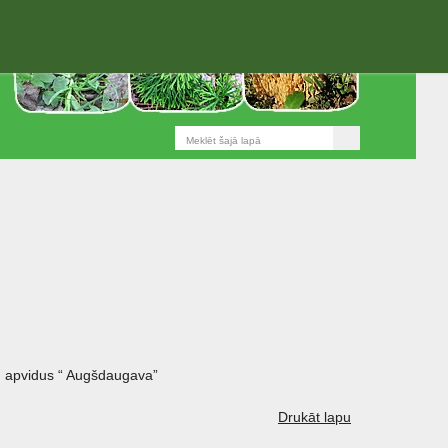
 apvidus “ Augšdaugava”
Drukāt lapu