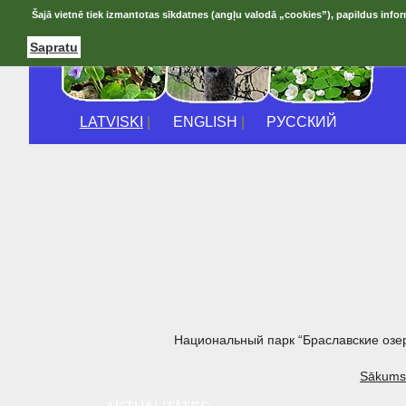
Šajā vietnē tiek izmantotas sīkdatnes (angļu valodā „cookies”), papildus infor
Sapratu
LATVISKI
|
ENGLISH
|
РУССКИЙ
Национальный парк “Браславские озе
Sākums