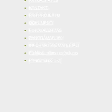
AKTUALITĀTES
KONTAKTI
PAR PROJEKTU
DOKUMENTI
FOTOGALERIJAS
PANORĀMAS 360
INFORMATĪVIE MATERIĀLI
Piekļūstamības paziņojums
Privātuma politika