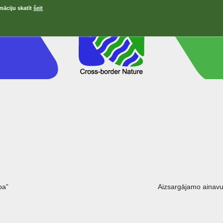
māciju skatīt
šeit
ра”
Aizsargājamo ainavu