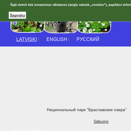
Šajā vietnē tiek izmantotas sīkdatnes (angļu valodā „cookies”), papildus infor
Sapratu
LATVISKI
|
ENGLISH
|
РУССКИЙ
Национальный парк “Браславские озера”
Sākums