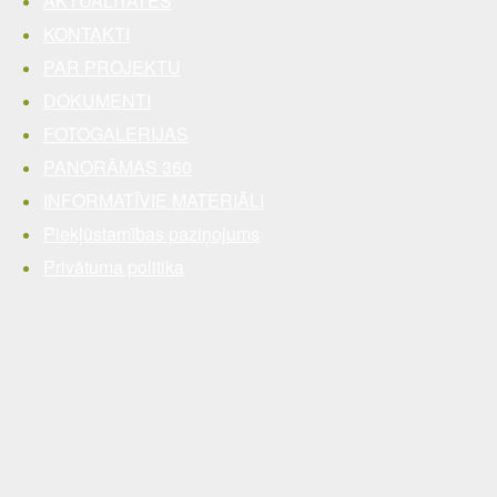
AKTUALITĀTES
KONTAKTI
PAR PROJEKTU
DOKUMENTI
FOTOGALERIJAS
PANORĀMAS 360
INFORMATĪVIE MATERIĀLI
Piekļūstamības paziņojums
Privātuma politika