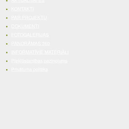
AKTUALITĀTES
KONTAKTI
PAR PROJEKTU
DOKUMENTI
FOTOGALERIJAS
PANORĀMAS 360
INFORMATĪVIE MATERIĀLI
Piekļūstamības paziņojums
Privātuma politika