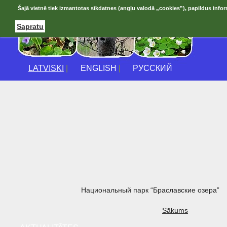
Šajā vietnē tiek izmantotas sīkdatnes (angļu valodā „cookies”), papildus infor
Sapratu
LATVISKI
|
ENGLISH
|
РУССКИЙ
Национальный парк “Браславские озера”
Sākums