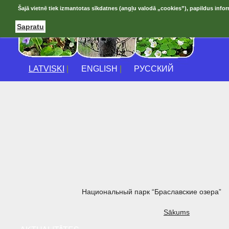
Šajā vietnē tiek izmantotas sīkdatnes (angļu valodā „cookies”), papildus infor
Sapratu
LATVISKI
|
ENGLISH
|
РУССКИЙ
Национальный парк “Браславские озера”
Sākums