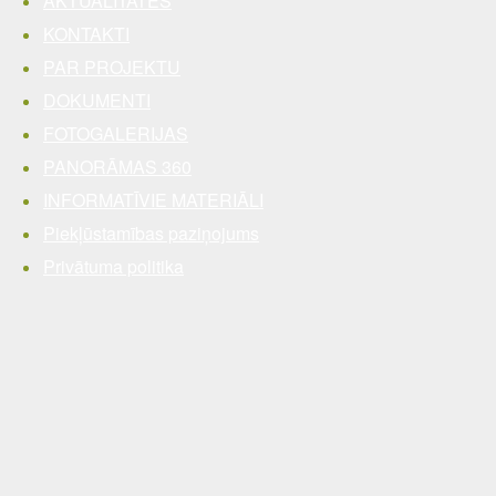
AKTUALITĀTES
KONTAKTI
PAR PROJEKTU
DOKUMENTI
FOTOGALERIJAS
PANORĀMAS 360
INFORMATĪVIE MATERIĀLI
Piekļūstamības paziņojums
Privātuma politika