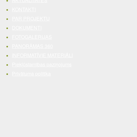
AKTUALITĀTES
KONTAKTI
PAR PROJEKTU
DOKUMENTI
FOTOGALERIJAS
PANORĀMAS 360
INFORMATĪVIE MATERIĀLI
Piekļūstamības paziņojums
Privātuma politika