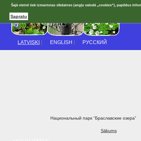
Šajā vietnē tiek izmantotas sīkdatnes (angļu valodā „cookies”), papildus infor
Sapratu
LATVISKI
|
ENGLISH
|
РУССКИЙ
Национальный парк “Браславские озера”
Sākums