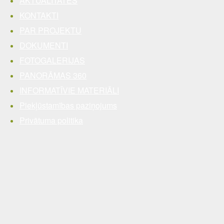
AKTUALITĀTES
KONTAKTI
PAR PROJEKTU
DOKUMENTI
FOTOGALERIJAS
PANORĀMAS 360
INFORMATĪVIE MATERIĀLI
Piekļūstamības paziņojums
Privātuma politika