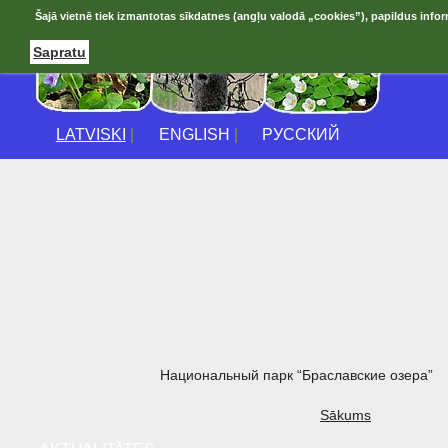
Šajā vietnē tiek izmantotas sīkdatnes (angļu valodā „cookies”), papildus infor
Sapratu
LATVISKI
|
ENGLISH
|
РУССКИЙ
Национальный парк “Браславские озера”
Sākums