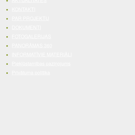
AKTUALITĀTES
KONTAKTI
PAR PROJEKTU
DOKUMENTI
FOTOGALERIJAS
PANORĀMAS 360
INFORMATĪVIE MATERIĀLI
Piekļūstamības paziņojums
Privātuma politika