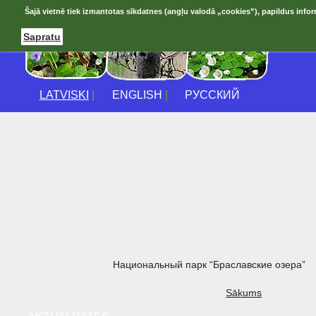
Šajā vietnē tiek izmantotas sīkdatnes (angļu valodā „cookies”), papildus infor
Sapratu
LATVISKI
|
ENGLISH
|
РУССКИЙ
Национальный парк “Браславские озера”
Sākums