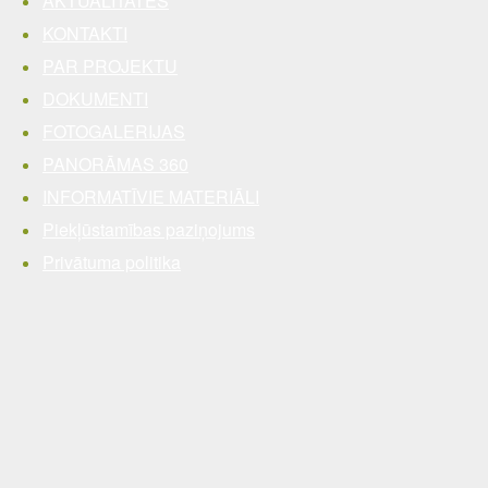
AKTUALITĀTES
KONTAKTI
PAR PROJEKTU
DOKUMENTI
FOTOGALERIJAS
PANORĀMAS 360
INFORMATĪVIE MATERIĀLI
Piekļūstamības paziņojums
Privātuma politika