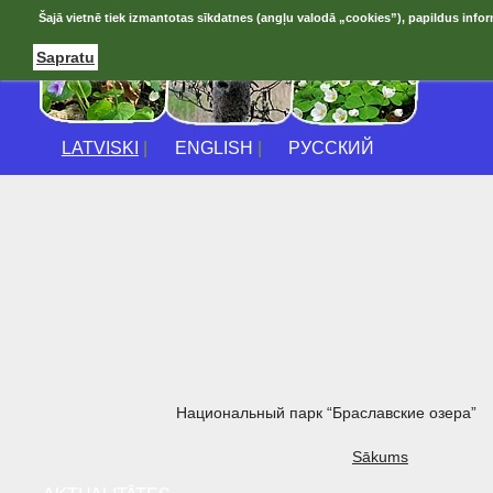
Šajā vietnē tiek izmantotas sīkdatnes (angļu valodā „cookies”), papildus infor
Sapratu
LATVISKI
|
ENGLISH
|
РУССКИЙ
Национальный парк “Браславские озера”
Sākums