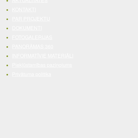
AKTUALITĀTES
KONTAKTI
PAR PROJEKTU
DOKUMENTI
FOTOGALERIJAS
PANORĀMAS 360
INFORMATĪVIE MATERIĀLI
Piekļūstamības paziņojums
Privātuma politika