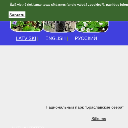
Šajā vietnē tiek izmantotas sīkdatnes (angļu valodā „cookies”), papildus infor
Sapratu
LATVISKI
|
ENGLISH
|
РУССКИЙ
Национальный парк “Браславские озера”
Sākums