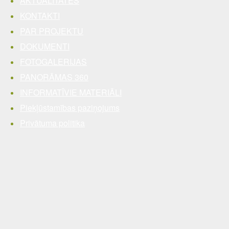
AKTUALITĀTES
KONTAKTI
PAR PROJEKTU
DOKUMENTI
FOTOGALERIJAS
PANORĀMAS 360
INFORMATĪVIE MATERIĀLI
Piekļūstamības paziņojums
Privātuma politika