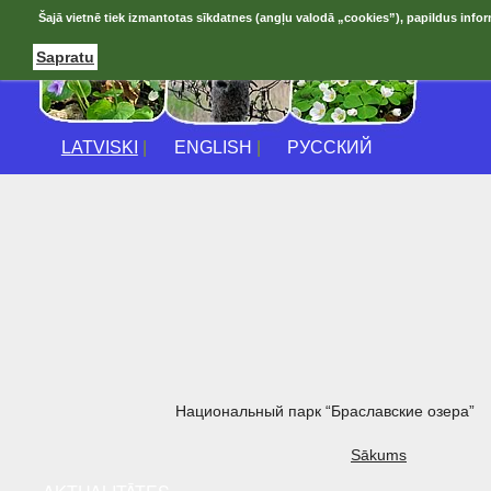
Šajā vietnē tiek izmantotas sīkdatnes (angļu valodā „cookies”), papildus infor
Sapratu
LATVISKI
|
ENGLISH
|
РУССКИЙ
Национальный парк “Браславские озера”
Sākums