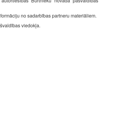
 autortiesības Burtnieku novada pašvaldības
formāciju no sadarbības partneru materiāliem.
ašvaldības viedokļa.