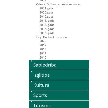
2012
Vides attīstības projektu konkurss
2021.gads
2020.gads
2019.gads
2018. gads
2017. gads
2016. gads
2015. gads
Ideja Burtnieku novadam
2020
2019
2018
2017
2016
Sabiedrība
Izglītība
Kultūra
Sports
Tūrisms