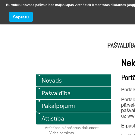
Burtnieku novada pašvaldības mājas lapas vietnē tiek izmantotas sīkdatnes (angļ
BURTNIEKU NOVADS
Trešdiena
Sapratu
oktobr
PAŠVALDĪB
Nek
Port
Novads
Portā
Pašvaldība
Portā
pārvei
Pakalpojumi
pašval
uz www
Attīstība
E-pas
Attīstības plānošanas dokumenti
Vides pārskats