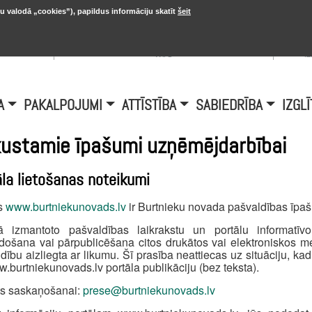
u valodā „cookies”), papildus informāciju skatīt
šeit
, 20.
A
Šobrīd Burtniekos:
+6.1℃, D vējš 6.5
is
m/s
i
A
PAKALPOJUMI
ATTĪSTĪBA
SABIEDRĪBA
IZGLĪ
ustamie īpašumi uzņēmējdarbībai
āla lietošanas noteikumi
ls
www.burtniekunovads.lv
ir Burtnieku novada pašvaldības īpa
lā izmantoto pašvaldības laikrakstu un portālu informatīv
došana vai pārpublicēšana citos drukātos vai elektroniskos 
dību aizliegta ar likumu. Šī prasība neattiecas uz situāciju, kad 
.burtniekunovads.lv portāla publikāciju (bez teksta).
ts saskaņošanai:
prese@burtniekunovads.lv