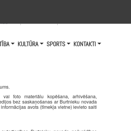
Viegli lasīt
A
burtu
zmērs
TĪBA
KULTŪRA
SPORTS
KONTAKTI
šums.
o vai foto materiālu kopēšana, arhivēšana,
medijos bez saskaņošanas ar Burtnieku novada
informācijas avots (tīmekļa vietne) ievieto saiti