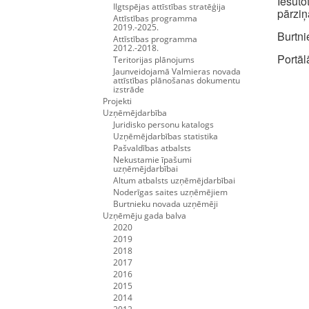
Iesūt
Ilgtspējas attīstības stratēģija
pārziņ
Attīstības programma
2019.-2025.
Burtni
Attīstības programma
2012.-2018.
Portāl
Teritorijas plānojums
Jaunveidojamā Valmieras novada
attīstības plānošanas dokumentu
izstrāde
Projekti
Uzņēmējdarbība
Juridisko personu katalogs
Uzņēmējdarbības statistika
Pašvaldības atbalsts
Nekustamie īpašumi
uzņēmējdarbībai
Altum atbalsts uzņēmējdarbībai
Noderīgas saites uzņēmējiem
Burtnieku novada uzņēmēji
Uzņēmēju gada balva
2020
2019
2018
2017
2016
2015
2014