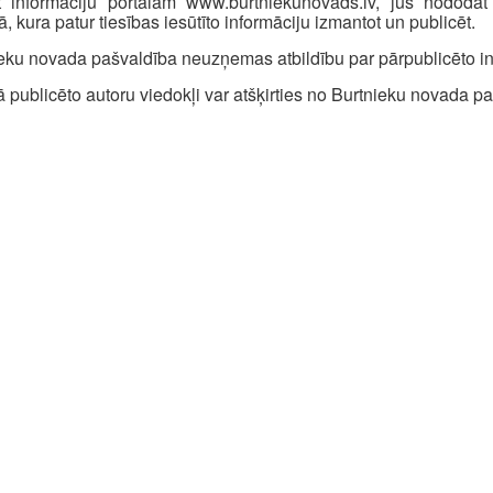
ot informāciju portālam www.burtniekunovads.lv, jūs nododat
ā, kura patur tiesības iesūtīto informāciju izmantot un publicēt.
eku novada pašvaldība neuzņemas atbildību par pārpublicēto in
ā publicēto autoru viedokļi var atšķirties no Burtnieku novada p