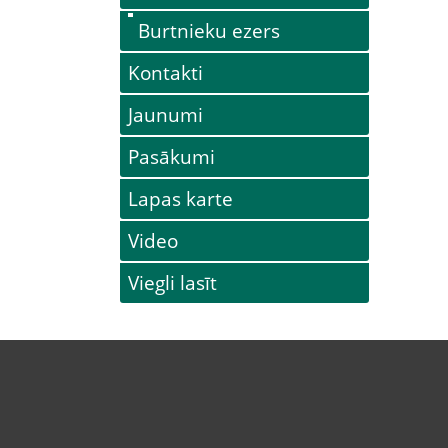
Burtnieku ezers
Kontakti
Jaunumi
Pasākumi
Lapas karte
Video
Viegli lasīt