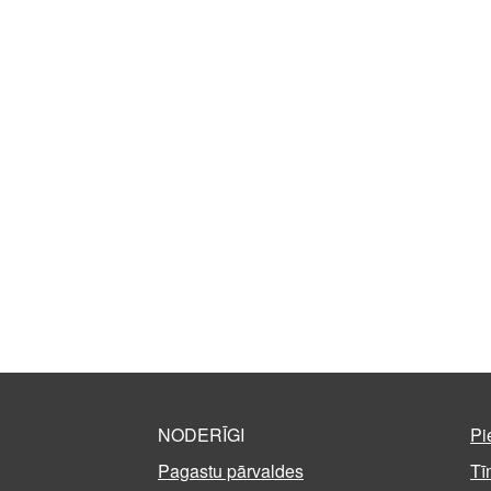
NODERĪGI
Pi
Pagastu pārvaldes
Tī