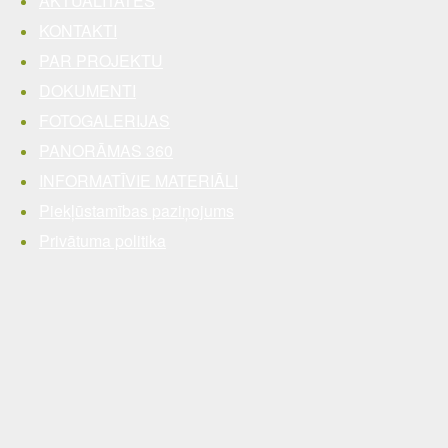
AKTUALITĀTES
KONTAKTI
PAR PROJEKTU
DOKUMENTI
FOTOGALERIJAS
PANORĀMAS 360
INFORMATĪVIE MATERIĀLI
Piekļūstamības paziņojums
Privātuma politika