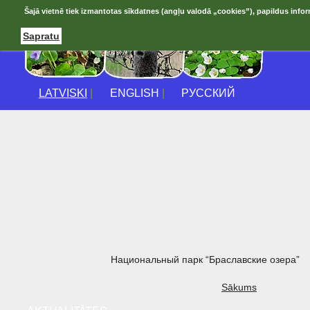
Šajā vietnē tiek izmantotas sīkdatnes (angļu valodā „cookies”), papildus infor
Sapratu
LATVISKI
|
ENGLISH
|
РУССКИЙ
Национальный парк “Браславские озера”
Sākums