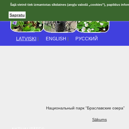
Šajā vietnē tiek izmantotas sīkdatnes (angļu valodā „cookies”), papildus infor
Sapratu
LATVISKI
|
ENGLISH
|
РУССКИЙ
Национальный парк “Браславские озера”
Sākums