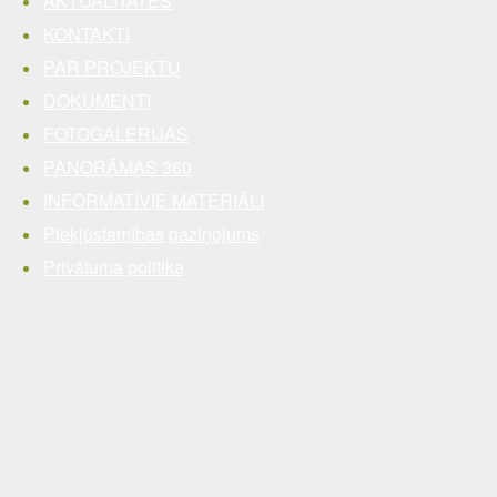
AKTUALITĀTES
KONTAKTI
PAR PROJEKTU
DOKUMENTI
FOTOGALERIJAS
PANORĀMAS 360
INFORMATĪVIE MATERIĀLI
Piekļūstamības paziņojums
Privātuma politika