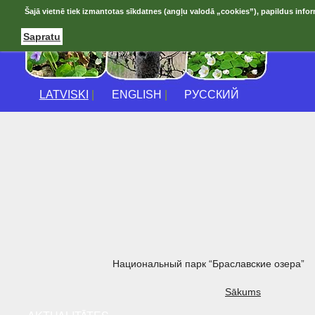
Šajā vietnē tiek izmantotas sīkdatnes (angļu valodā „cookies”), papildus infor
Sapratu
LATVISKI
|
ENGLISH
|
РУССКИЙ
Национальный парк “Браславские озера”
Sākums