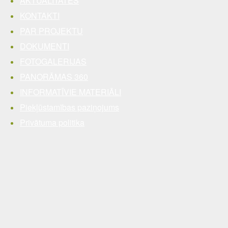
AKTUALITĀTES
KONTAKTI
PAR PROJEKTU
DOKUMENTI
FOTOGALERIJAS
PANORĀMAS 360
INFORMATĪVIE MATERIĀLI
Piekļūstamības paziņojums
Privātuma politika