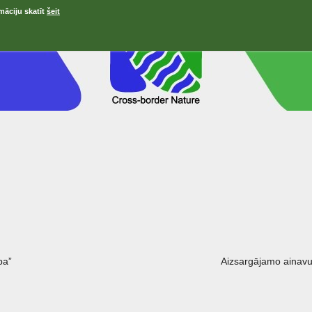
māciju skatīt
šeit
ра”
Aizsargājamo ainavu