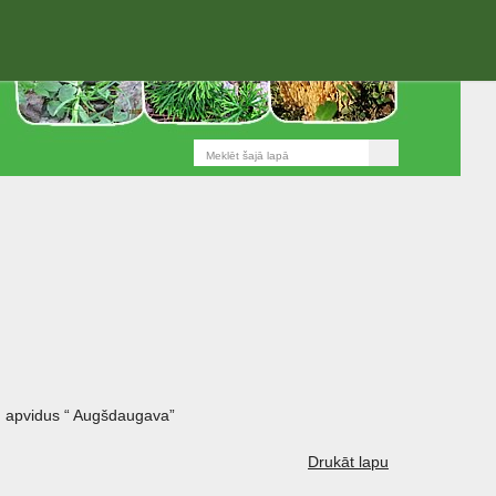
 apvidus “ Augšdaugava”
Drukāt lapu