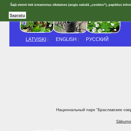
Šajā vietnē tiek izmantotas sīkdatnes (angļu valodā „cookies”), papildus infor
Sapratu
LATVISKI
|
ENGLISH
|
РУССКИЙ
Национальный парк “Браславские озе
Sākums