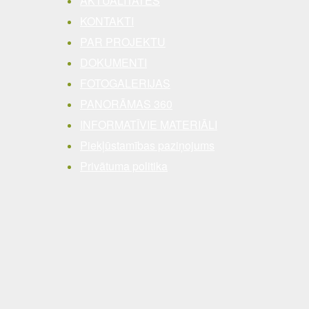
AKTUALITĀTES
KONTAKTI
PAR PROJEKTU
DOKUMENTI
FOTOGALERIJAS
PANORĀMAS 360
INFORMATĪVIE MATERIĀLI
Piekļūstamības paziņojums
Privātuma politika