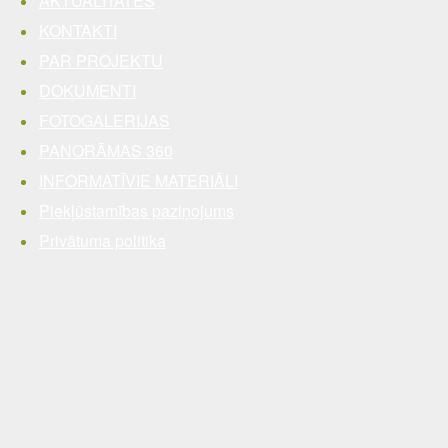
AKTUALITĀTES
KONTAKTI
PAR PROJEKTU
DOKUMENTI
FOTOGALERIJAS
PANORĀMAS 360
INFORMATĪVIE MATERIĀLI
Piekļūstamības paziņojums
Privātuma politika