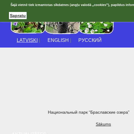
Šajā vietnē tiek izmantotas sīkdatnes (angļu valodā „cookies”), papildus infor
Sapratu
LATVISKI
|
ENGLISH
|
РУССКИЙ
Национальный парк “Браславские озера”
Sākums