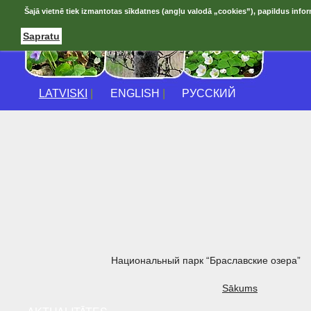
Šajā vietnē tiek izmantotas sīkdatnes (angļu valodā „cookies”), papildus infor
Sapratu
LATVISKI
|
ENGLISH
|
РУССКИЙ
Национальный парк “Браславские озера”
Sākums