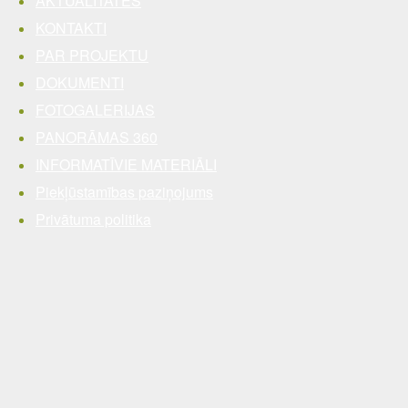
AKTUALITĀTES
KONTAKTI
PAR PROJEKTU
DOKUMENTI
FOTOGALERIJAS
PANORĀMAS 360
INFORMATĪVIE MATERIĀLI
Piekļūstamības paziņojums
Privātuma politika