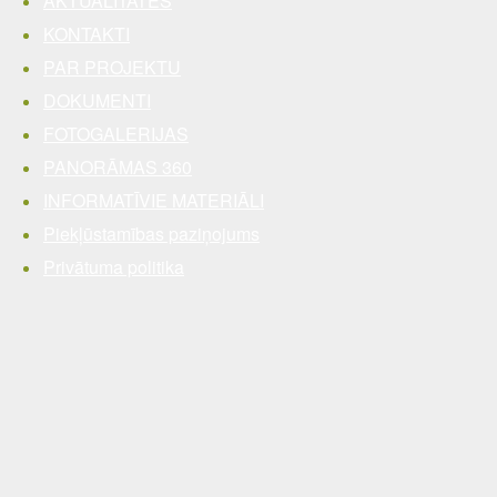
AKTUALITĀTES
KONTAKTI
PAR PROJEKTU
DOKUMENTI
FOTOGALERIJAS
PANORĀMAS 360
INFORMATĪVIE MATERIĀLI
Piekļūstamības paziņojums
Privātuma politika