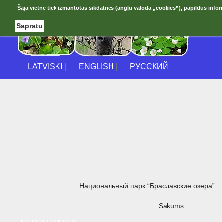
Šajā vietnē tiek izmantotas sīkdatnes (angļu valodā „cookies”), papildus infor
Sapratu
LATVISKI
|
ENGLISH
|
РУССКИЙ
Национальный парк “Браславские озера”
Sākums