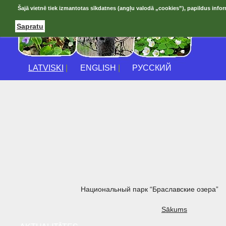
Šajā vietnē tiek izmantotas sīkdatnes (angļu valodā „cookies”), papildus infor
Sapratu
LATVISKI
|
ENGLISH
|
РУССКИЙ
Национальный парк “Браславские озера”
Sākums