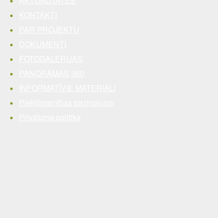
AKTUALITĀTES
KONTAKTI
PAR PROJEKTU
DOKUMENTI
FOTOGALERIJAS
PANORĀMAS 360
INFORMATĪVIE MATERIĀLI
Piekļūstamības paziņojums
Privātuma politika