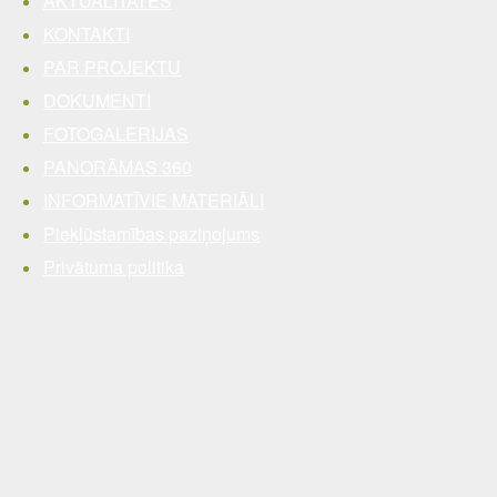
AKTUALITĀTES
KONTAKTI
PAR PROJEKTU
DOKUMENTI
FOTOGALERIJAS
PANORĀMAS 360
INFORMATĪVIE MATERIĀLI
Piekļūstamības paziņojums
Privātuma politika