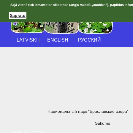
Šajā vietnē tiek izmantotas sīkdatnes (angļu valodā „cookies”), papildus infor
Sapratu
LATVISKI
|
ENGLISH
|
РУССКИЙ
Национальный парк “Браславские озера”
Sākums