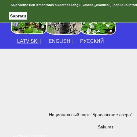
Šajā vietnē tiek izmantotas sīkdatnes (angļu valodā „cookies”), papildus infor
Sapratu
LATVISKI
|
ENGLISH
|
РУССКИЙ
Национальный парк “Браславские озера”
Sākums