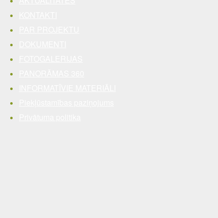
AKTUALITĀTES
KONTAKTI
PAR PROJEKTU
DOKUMENTI
FOTOGALERIJAS
PANORĀMAS 360
INFORMATĪVIE MATERIĀLI
Piekļūstamības paziņojums
Privātuma politika