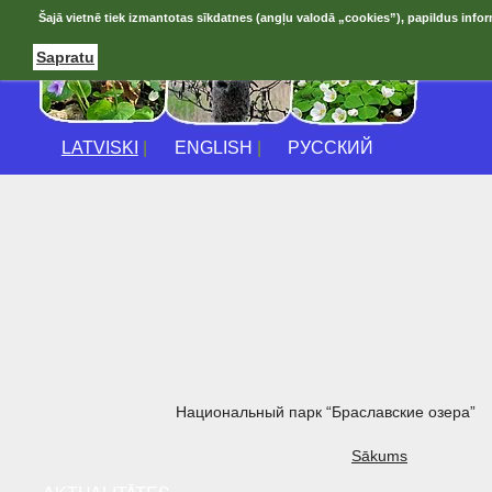
Šajā vietnē tiek izmantotas sīkdatnes (angļu valodā „cookies”), papildus infor
Sapratu
LATVISKI
|
ENGLISH
|
РУССКИЙ
Национальный парк “Браславские озера”
Sākums