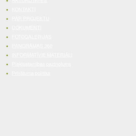
AKTUALITĀTES
KONTAKTI
PAR PROJEKTU
DOKUMENTI
FOTOGALERIJAS
PANORĀMAS 360
INFORMATĪVIE MATERIĀLI
Piekļūstamības paziņojums
Privātuma politika