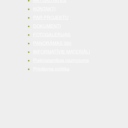
AKTUALITĀTES
KONTAKTI
PAR PROJEKTU
DOKUMENTI
FOTOGALERIJAS
PANORĀMAS 360
INFORMATĪVIE MATERIĀLI
Piekļūstamības paziņojums
Privātuma politika