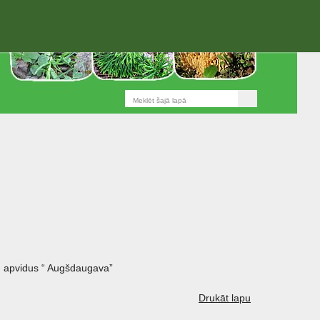
 apvidus “ Augšdaugava”
Drukāt lapu