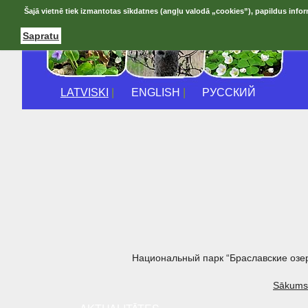
Šajā vietnē tiek izmantotas sīkdatnes (angļu valodā „cookies”), papildus infor
Sapratu
LATVISKI
|
ENGLISH
|
РУССКИЙ
Национальный парк “Браславские озе
Sākums