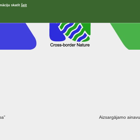
māciju skatīt
šeit
ра”
Aizsargājamo ainavu