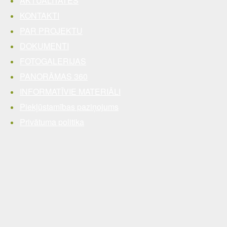
AKTUALITĀTES
KONTAKTI
PAR PROJEKTU
DOKUMENTI
FOTOGALERIJAS
PANORĀMAS 360
INFORMATĪVIE MATERIĀLI
Piekļūstamības paziņojums
Privātuma politika