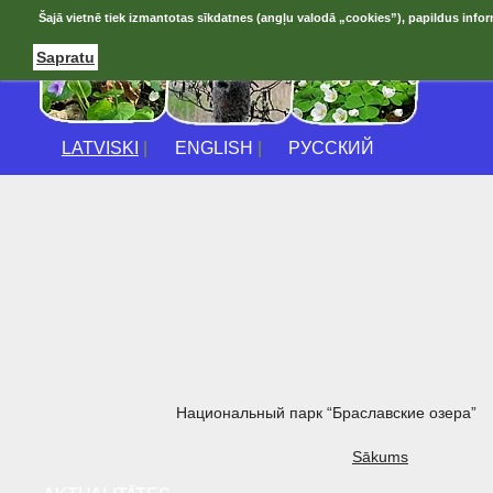
Šajā vietnē tiek izmantotas sīkdatnes (angļu valodā „cookies”), papildus infor
Sapratu
LATVISKI
|
ENGLISH
|
РУССКИЙ
Национальный парк “Браславские озера”
Sākums