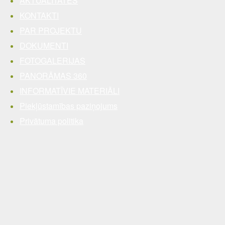
AKTUALITĀTES
KONTAKTI
PAR PROJEKTU
DOKUMENTI
FOTOGALERIJAS
PANORĀMAS 360
INFORMATĪVIE MATERIĀLI
Piekļūstamības paziņojums
Privātuma politika