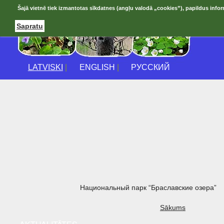
Šajā vietnē tiek izmantotas sīkdatnes (angļu valodā „cookies”), papildus infor
Sapratu
LATVISKI
|
ENGLISH
|
РУССКИЙ
Национальный парк “Браславские озера”
Sākums