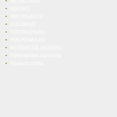
AKTUALITĀTES
KONTAKTI
PAR PROJEKTU
DOKUMENTI
FOTOGALERIJAS
PANORĀMAS 360
INFORMATĪVIE MATERIĀLI
Piekļūstamības paziņojums
Privātuma politika