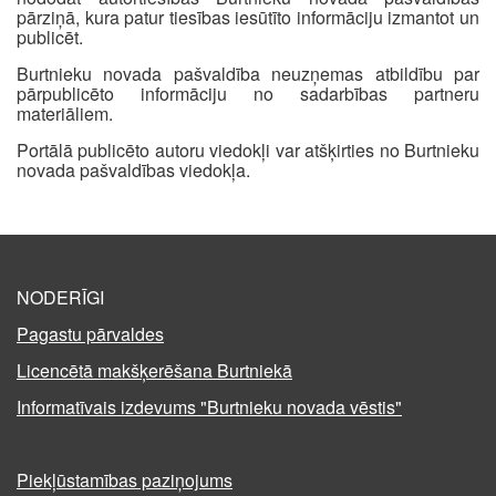
pārziņā, kura patur tiesības iesūtīto informāciju izmantot un
publicēt.
Burtnieku novada pašvaldība neuzņemas atbildību par
pārpublicēto informāciju no sadarbības partneru
materiāliem.
Portālā publicēto autoru viedokļi var atšķirties no Burtnieku
novada pašvaldības viedokļa.
NODERĪGI
Pagastu pārvaldes
Licencētā makšķerēšana Burtniekā
Informatīvais izdevums "Burtnieku novada vēstis"
Piekļūstamības paziņojums