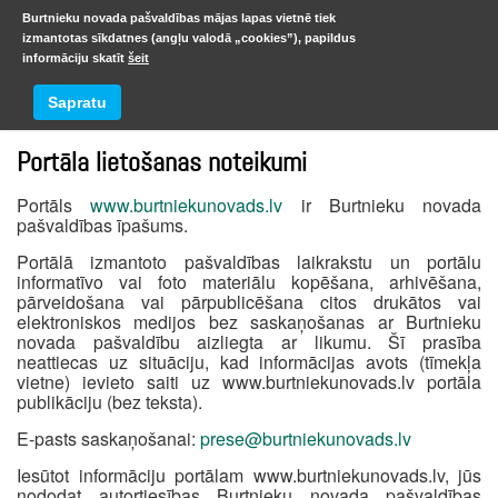
Burtnieku novada pašvaldības mājas lapas vietnē tiek
izmantotas sīkdatnes (angļu valodā „cookies”), papildus
informāciju skatīt
šeit
Kultūras iestādes
Sapratu
Portāla lietošanas noteikumi
Portāls
www.burtniekunovads.lv
ir Burtnieku novada
pašvaldības īpašums.
Portālā izmantoto pašvaldības laikrakstu un portālu
informatīvo vai foto materiālu kopēšana, arhivēšana,
pārveidošana vai pārpublicēšana citos drukātos vai
elektroniskos medijos bez saskaņošanas ar Burtnieku
novada pašvaldību aizliegta ar likumu. Šī prasība
neattiecas uz situāciju, kad informācijas avots (tīmekļa
vietne) ievieto saiti uz www.burtniekunovads.lv portāla
publikāciju (bez teksta).
E-pasts saskaņošanai:
prese@burtniekunovads.lv
Iesūtot informāciju portālam www.burtniekunovads.lv, jūs
nododat autortiesības Burtnieku novada pašvaldības