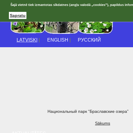
Šajā vietnē tiek izmantotas sīkdatnes (angļu valodā „cookies”), papildus infor
Sapratu
LATVISKI
|
ENGLISH
|
РУССКИЙ
Национальный парк “Браславские озера”
Sākums