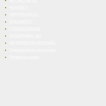
AKTUALITĀTES
KONTAKTI
PAR PROJEKTU
DOKUMENTI
FOTOGALERIJAS
PANORĀMAS 360
INFORMATĪVIE MATERIĀLI
Piekļūstamības paziņojums
Privātuma politika