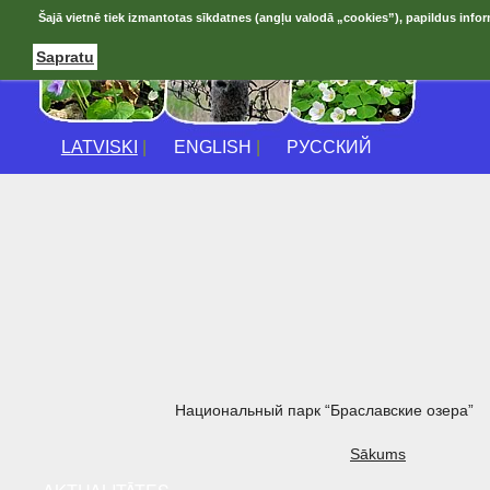
Šajā vietnē tiek izmantotas sīkdatnes (angļu valodā „cookies”), papildus infor
Sapratu
LATVISKI
|
ENGLISH
|
РУССКИЙ
Национальный парк “Браславские озера”
Sākums