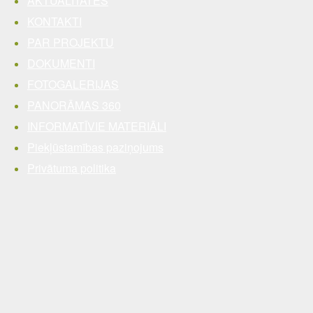
AKTUALITĀTES
KONTAKTI
PAR PROJEKTU
DOKUMENTI
FOTOGALERIJAS
PANORĀMAS 360
INFORMATĪVIE MATERIĀLI
Piekļūstamības paziņojums
Privātuma politika