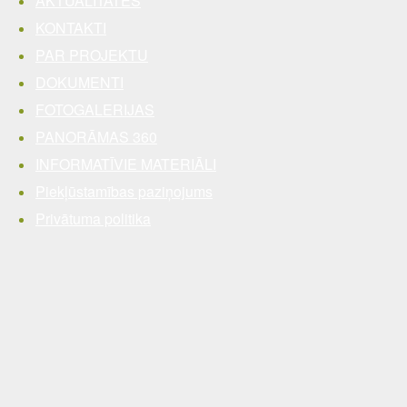
AKTUALITĀTES
KONTAKTI
PAR PROJEKTU
DOKUMENTI
FOTOGALERIJAS
PANORĀMAS 360
INFORMATĪVIE MATERIĀLI
Piekļūstamības paziņojums
Privātuma politika