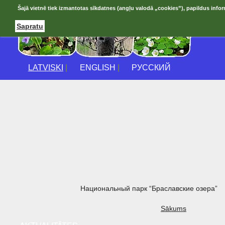
Šajā vietnē tiek izmantotas sīkdatnes (angļu valodā „cookies”), papildus infor
Sapratu
LATVISKI
|
ENGLISH
|
РУССКИЙ
Национальный парк “Браславские озера”
Sākums