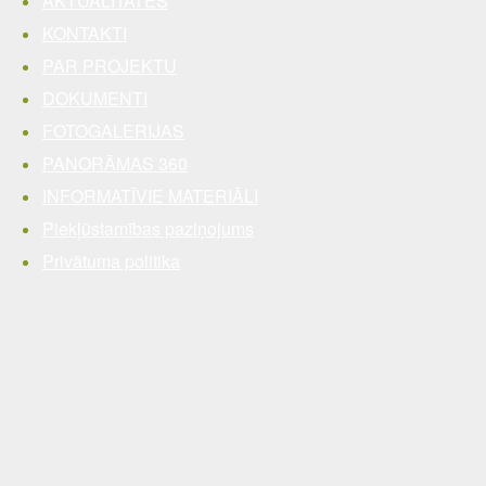
AKTUALITĀTES
KONTAKTI
PAR PROJEKTU
DOKUMENTI
FOTOGALERIJAS
PANORĀMAS 360
INFORMATĪVIE MATERIĀLI
Piekļūstamības paziņojums
Privātuma politika