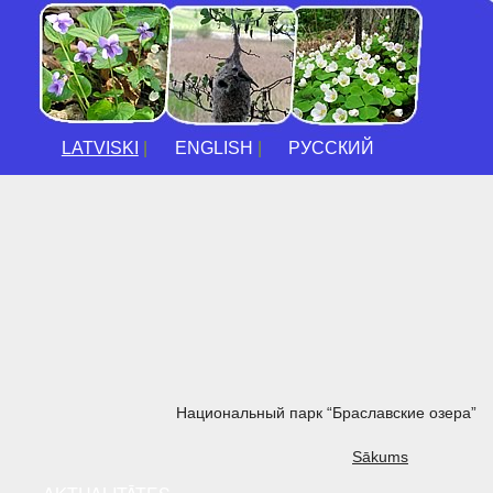
LATVISKI
|
ENGLISH
|
РУССКИЙ
Национальный парк “Браславские озера”
Sākums