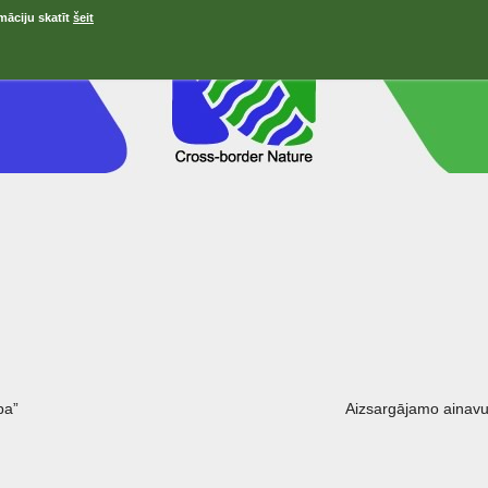
māciju skatīt
šeit
ра”
Aizsargājamo ainavu