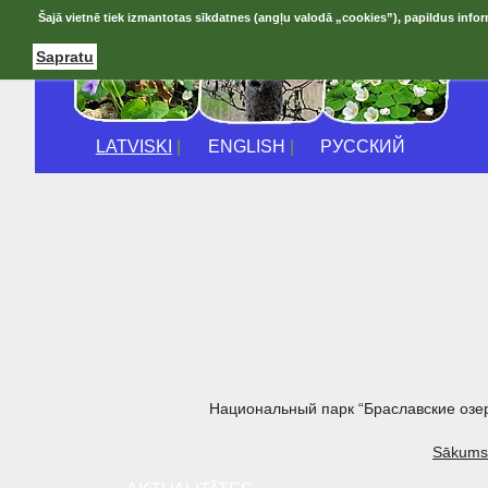
Šajā vietnē tiek izmantotas sīkdatnes (angļu valodā „cookies”), papildus infor
Sapratu
LATVISKI
|
ENGLISH
|
РУССКИЙ
Национальный парк “Браславские озе
Sākums