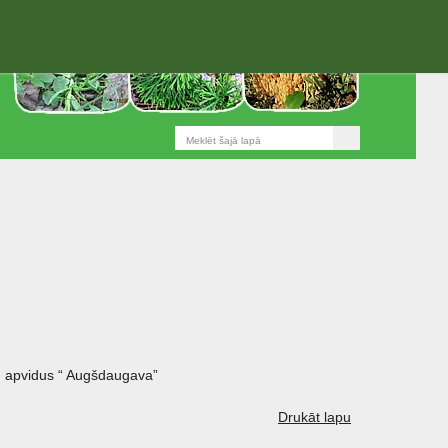
 apvidus “ Augšdaugava”
Drukāt lapu