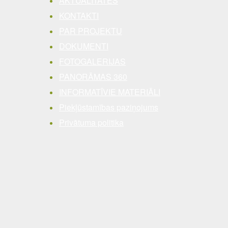
AKTUALITĀTES
KONTAKTI
PAR PROJEKTU
DOKUMENTI
FOTOGALERIJAS
PANORĀMAS 360
INFORMATĪVIE MATERIĀLI
Piekļūstamības paziņojums
Privātuma politika