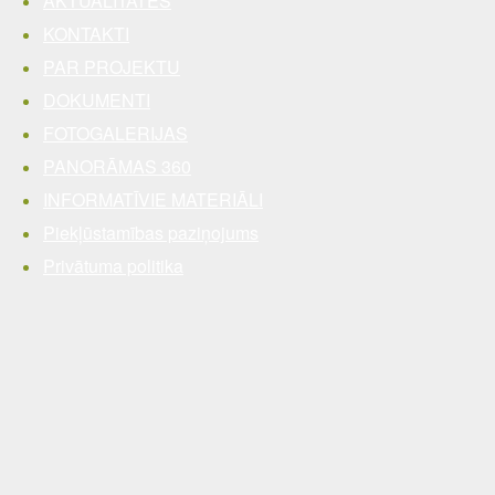
AKTUALITĀTES
KONTAKTI
PAR PROJEKTU
DOKUMENTI
FOTOGALERIJAS
PANORĀMAS 360
INFORMATĪVIE MATERIĀLI
Piekļūstamības paziņojums
Privātuma politika