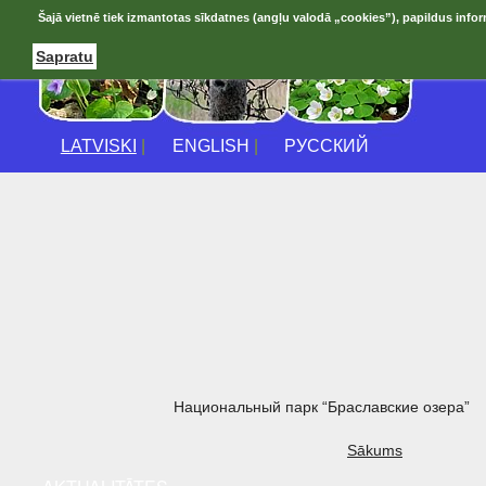
Šajā vietnē tiek izmantotas sīkdatnes (angļu valodā „cookies”), papildus infor
Sapratu
LATVISKI
|
ENGLISH
|
РУССКИЙ
Национальный парк “Браславские озера”
Sākums