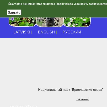
Šajā vietnē tiek izmantotas sīkdatnes (angļu valodā „cookies”), papildus infor
Sapratu
LATVISKI
|
ENGLISH
|
РУССКИЙ
Национальный парк “Браславские озера”
Sākums