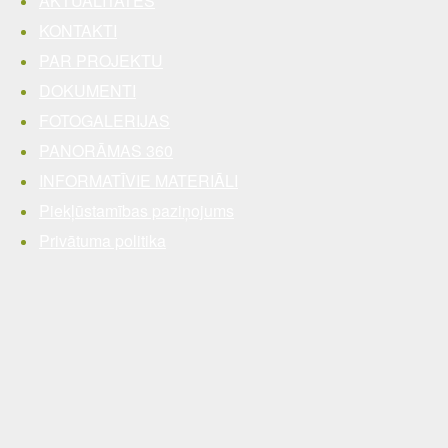
AKTUALITĀTES
KONTAKTI
PAR PROJEKTU
DOKUMENTI
FOTOGALERIJAS
PANORĀMAS 360
INFORMATĪVIE MATERIĀLI
Piekļūstamības paziņojums
Privātuma politika