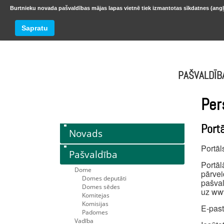
Burtnieku novada pašvaldības mājas lapas vietnē tiek izmantotas sīkdatnes (angļ
BURTNIEKU NOVADS
Trešdiena
Sapratu
oktobr
PAŠVALDĪB
Per
Port
Novads
Portā
Pašvaldība
Portā
Dome
pārvei
Domes deputāti
pašval
Domes sēdes
uz www
Komitejas
Komisijas
E-pas
Padomes
Vadība