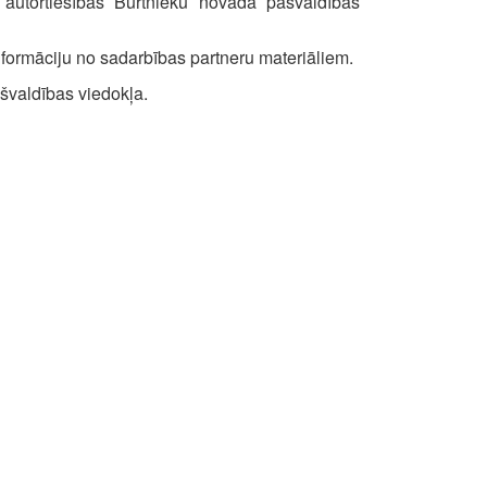
 autortiesības Burtnieku novada pašvaldības
formāciju no sadarbības partneru materiāliem.
ašvaldības viedokļa.