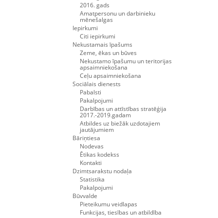
2016. gads
Amatpersonu un darbinieku
mēnešalgas
Iepirkumi
Citi iepirkumi
Nekustamais īpašums
Zeme, ēkas un būves
Nekustamo īpašumu un teritorijas
apsaimniekošana
Ceļu apsaimniekošana
Sociālais dienests
Pabalsti
Pakalpojumi
Darbības un attīstības stratēģija
2017.-2019.gadam
Atbildes uz biežāk uzdotajiem
jautājumiem
Bāriņtiesa
Nodevas
Ētikas kodekss
Kontakti
Dzimtsarakstu nodaļa
Statistika
Pakalpojumi
Būvvalde
Pieteikumu veidlapas
Funkcijas, tiesības un atbildība