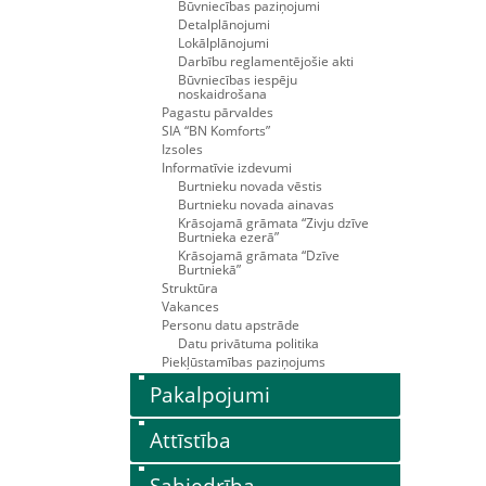
Būvniecības paziņojumi
Detalplānojumi
Lokālplānojumi
Darbību reglamentējošie akti
Būvniecības iespēju
noskaidrošana
Pagastu pārvaldes
SIA “BN Komforts”
Izsoles
Informatīvie izdevumi
Burtnieku novada vēstis
Burtnieku novada ainavas
Krāsojamā grāmata “Zivju dzīve
Burtnieka ezerā”
Krāsojamā grāmata “Dzīve
Burtniekā”
Struktūra
Vakances
Personu datu apstrāde
Datu privātuma politika
Piekļūstamības paziņojums
Pakalpojumi
Attīstība
Sabiedrība