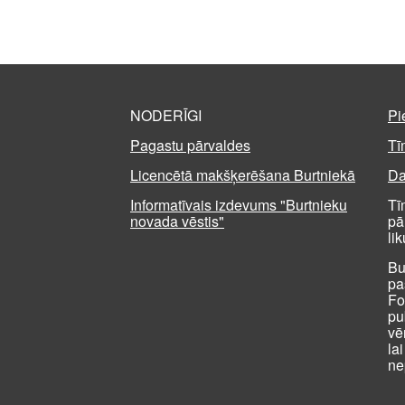
NODERĪGI
Pi
Pagastu pārvaldes
Tī
Licencētā makšķerēšana Burtniekā
Da
Informatīvais izdevums "Burtnieku
Tī
novada vēstis"
pā
li
Bu
pa
Fo
pu
vē
la
ne