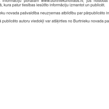
ot informāciju portālam www.burtniekunovads.lv, jūs nododat
ā, kura patur tiesības iesūtīto informāciju izmantot un publicēt.
eku novada pašvaldība neuzņemas atbildību par pārpublicēto in
ā publicēto autoru viedokļi var atšķirties no Burtnieku novada p