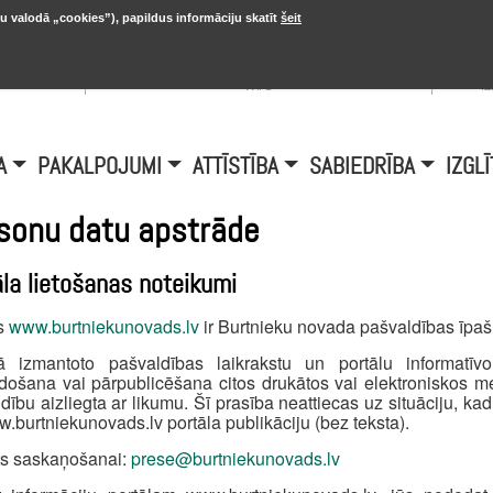
u valodā „cookies”), papildus informāciju skatīt
šeit
, 20.
A
Šobrīd Burtniekos:
+6.1℃, D vējš 6.5
is
m/s
i
A
PAKALPOJUMI
ATTĪSTĪBA
SABIEDRĪBA
IZGLĪ
sonu datu apstrāde
āla lietošanas noteikumi
ls
www.burtniekunovads.lv
ir Burtnieku novada pašvaldības īpa
lā izmantoto pašvaldības laikrakstu un portālu informatīv
došana vai pārpublicēšana citos drukātos vai elektroniskos 
dību aizliegta ar likumu. Šī prasība neattiecas uz situāciju, kad 
.burtniekunovads.lv portāla publikāciju (bez teksta).
ts saskaņošanai:
prese@burtniekunovads.lv