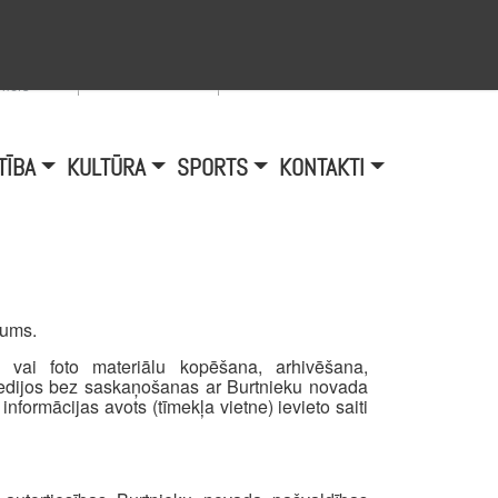
Viegli lasīt
A
burtu
zmērs
TĪBA
KULTŪRA
SPORTS
KONTAKTI
šums.
o vai foto materiālu kopēšana, arhivēšana,
medijos bez saskaņošanas ar Burtnieku novada
informācijas avots (tīmekļa vietne) ievieto saiti