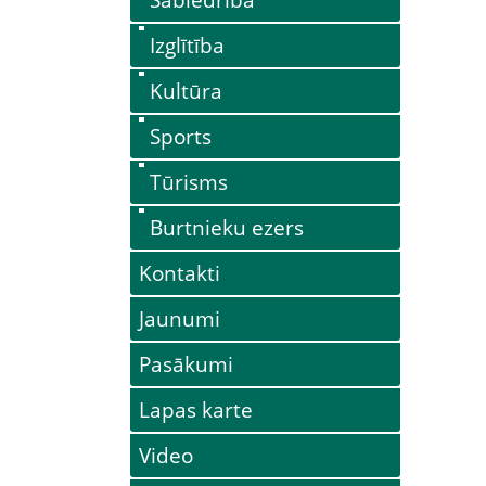
Izglītība
Kultūra
Sports
Tūrisms
Burtnieku ezers
Kontakti
Jaunumi
Pasākumi
Lapas karte
Video