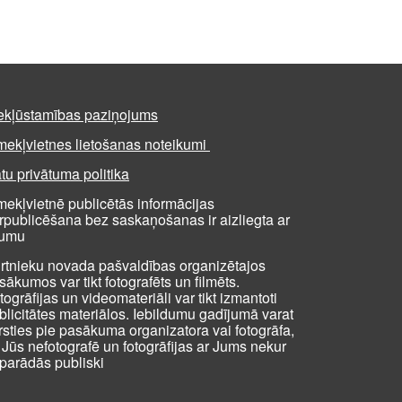
ekļūstamības paziņojums
mekļvietnes lietošanas noteikumi
tu privātuma politika
mekļvietnē publicētās informācijas
rpublicēšana bez saskaņošanas ir aizliegta ar
kumu
rtnieku novada pašvaldības organizētajos
sākumos var tikt fotografēts un filmēts.
togrāfijas un videomateriāli var tikt izmantoti
blicitātes materiālos. Iebildumu gadījumā varat
rsties pie pasākuma organizatora vai fotogrāfa,
i Jūs nefotografē un fotogrāfijas ar Jums nekur
parādās publiski