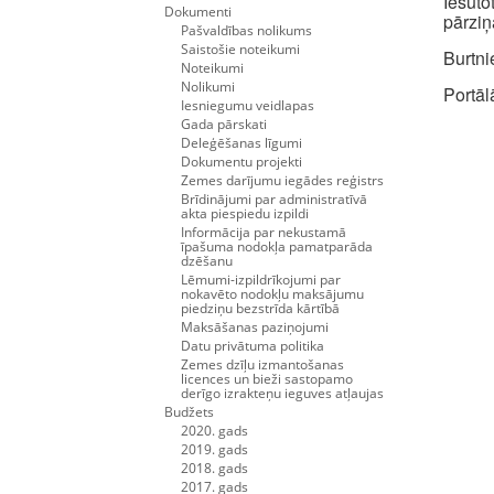
Iesūt
Dokumenti
pārziņ
Pašvaldības nolikums
Saistošie noteikumi
Burtni
Noteikumi
Nolikumi
Portāl
Iesniegumu veidlapas
Gada pārskati
Deleģēšanas līgumi
Dokumentu projekti
Zemes darījumu iegādes reģistrs
Brīdinājumi par administratīvā
akta piespiedu izpildi
Informācija par nekustamā
īpašuma nodokļa pamatparāda
dzēšanu
Lēmumi-izpildrīkojumi par
nokavēto nodokļu maksājumu
piedziņu bezstrīda kārtībā
Maksāšanas paziņojumi
Datu privātuma politika
Zemes dzīļu izmantošanas
licences un bieži sastopamo
derīgo izrakteņu ieguves atļaujas
Budžets
2020. gads
2019. gads
2018. gads
2017. gads