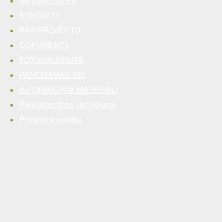
AKTUALITĀTES
KONTAKTI
PAR PROJEKTU
DOKUMENTI
FOTOGALERIJAS
PANORĀMAS 360
INFORMATĪVIE MATERIĀLI
Piekļūstamības paziņojums
Privātuma politika