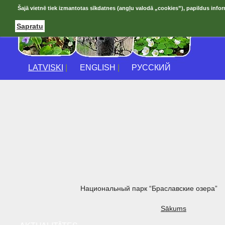
Šajā vietnē tiek izmantotas sīkdatnes (angļu valodā „cookies”), papildus infor
Sapratu
LATVISKI
|
ENGLISH
|
РУССКИЙ
Национальный парк “Браславские озера”
Sākums