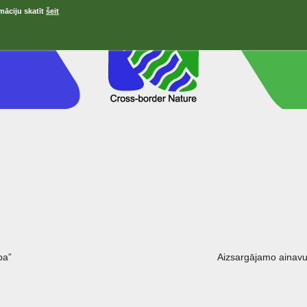
māciju skatīt
šeit
ра”
Aizsargājamo ainavu