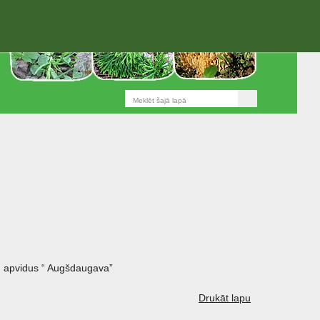
 apvidus “ Augšdaugava”
Drukāt lapu