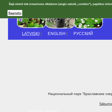
Šajā vietnē tiek izmantotas sīkdatnes (angļu valodā „cookies”), papildus infor
Sapratu
LATVISKI
|
ENGLISH
|
РУССКИЙ
Национальный парк “Браславские озе
Sākums