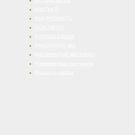
AKTUALITĀTES
KONTAKTI
PAR PROJEKTU
DOKUMENTI
FOTOGALERIJAS
PANORĀMAS 360
INFORMATĪVIE MATERIĀLI
Piekļūstamības paziņojums
Privātuma politika