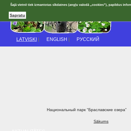
Šajā vietnē tiek izmantotas sīkdatnes (angļu valodā „cookies”), papildus infor
Sapratu
LATVISKI
|
ENGLISH
|
РУССКИЙ
Национальный парк “Браславские озера”
Sākums