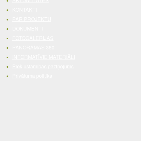
AKTUALITĀTES
KONTAKTI
PAR PROJEKTU
DOKUMENTI
FOTOGALERIJAS
PANORĀMAS 360
INFORMATĪVIE MATERIĀLI
Piekļūstamības paziņojums
Privātuma politika