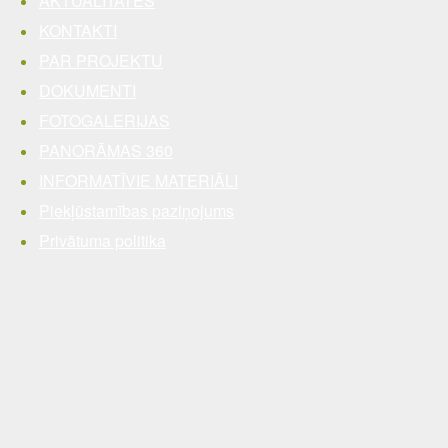
AKTUALITĀTES
KONTAKTI
PAR PROJEKTU
DOKUMENTI
FOTOGALERIJAS
PANORĀMAS 360
INFORMATĪVIE MATERIĀLI
Piekļūstamības paziņojums
Privātuma politika