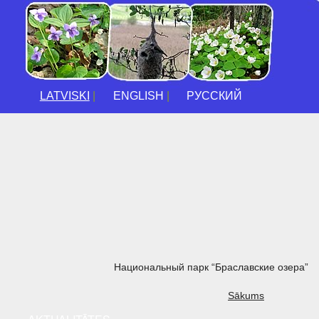
LATVISKI
|
ENGLISH
|
РУССКИЙ
Национальный парк “Браславские озера”
Sākums