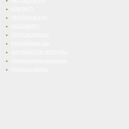
AKTUALITĀTES
KONTAKTI
PAR PROJEKTU
DOKUMENTI
FOTOGALERIJAS
PANORĀMAS 360
INFORMATĪVIE MATERIĀLI
Piekļūstamības paziņojums
Privātuma politika