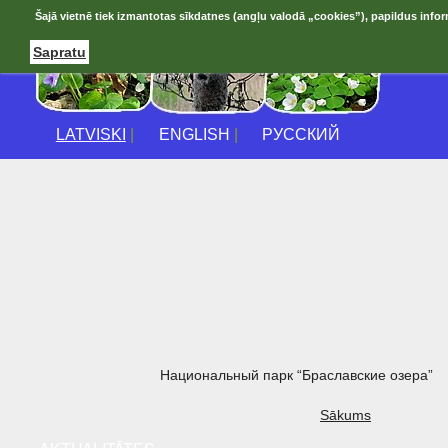
Šajā vietnē tiek izmantotas sīkdatnes (angļu valodā „cookies”), papildus infor
Sapratu
LATVISKI
|
ENGLISH
|
РУССКИЙ
Национальный парк “Браславские озера”
Sākums