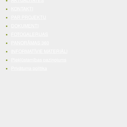
AKTUALITĀTES
KONTAKTI
PAR PROJEKTU
DOKUMENTI
FOTOGALERIJAS
PANORĀMAS 360
INFORMATĪVIE MATERIĀLI
Piekļūstamības paziņojums
Privātuma politika