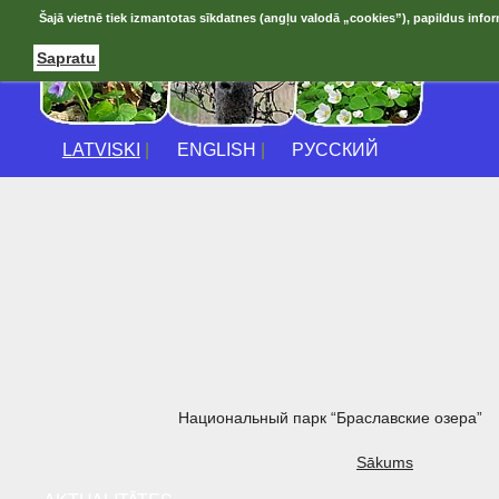
Šajā vietnē tiek izmantotas sīkdatnes (angļu valodā „cookies”), papildus infor
Sapratu
LATVISKI
|
ENGLISH
|
РУССКИЙ
Национальный парк “Браславские озера”
Sākums