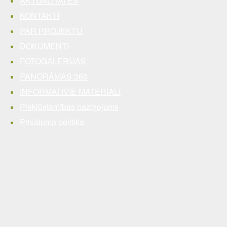
AKTUALITĀTES
KONTAKTI
PAR PROJEKTU
DOKUMENTI
FOTOGALERIJAS
PANORĀMAS 360
INFORMATĪVIE MATERIĀLI
Piekļūstamības paziņojums
Privātuma politika