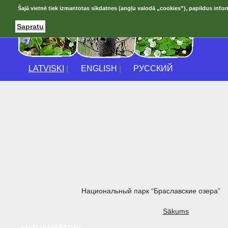
Šajā vietnē tiek izmantotas sīkdatnes (angļu valodā „cookies”), papildus infor
Sapratu
LATVISKI
|
ENGLISH
|
РУССКИЙ
Национальный парк “Браславские озера”
Sākums