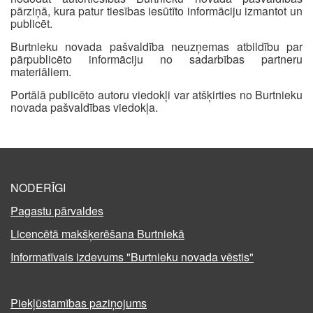
pārziņā, kura patur tiesības iesūtīto informāciju izmantot un
publicēt.
Burtnieku novada pašvaldība neuzņemas atbildību par
pārpublicēto informāciju no sadarbības partneru
materiāliem.
Portālā publicēto autoru viedokļi var atšķirties no Burtnieku
novada pašvaldības viedokļa.
NODERĪGI
Pagastu pārvaldes
Licencētā makšķerēšana Burtniekā
Informatīvais izdevums "Burtnieku novada vēstis"
Piekļūstamības paziņojums