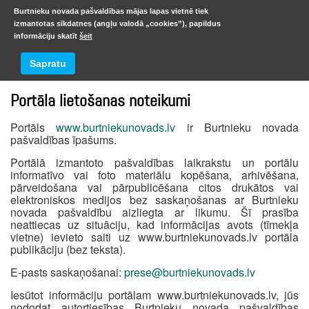
Burtnieku novada pašvaldības mājas lapas vietnē tiek
izmantotas sīkdatnes (angļu valodā „cookies”), papildus
informāciju skatīt
šeit
Burtnieku pagasta bibliotēka
Sapratu
Portāla lietošanas noteikumi
Portāls
www.burtniekunovads.lv
ir Burtnieku novada
pašvaldības īpašums.
Portālā izmantoto pašvaldības laikrakstu un portālu
informatīvo vai foto materiālu kopēšana, arhivēšana,
pārveidošana vai pārpublicēšana citos drukātos vai
elektroniskos medijos bez saskaņošanas ar Burtnieku
novada pašvaldību aizliegta ar likumu. Šī prasība
neattiecas uz situāciju, kad informācijas avots (tīmekļa
vietne) ievieto saiti uz www.burtniekunovads.lv portāla
publikāciju (bez teksta).
E-pasts saskaņošanai:
prese@burtniekunovads.lv
Iesūtot informāciju portālam www.burtniekunovads.lv, jūs
nododat autortiesības Burtnieku novada pašvaldības