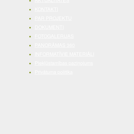
AKTUALITĀTES
KONTAKTI
PAR PROJEKTU
DOKUMENTI
FOTOGALERIJAS
PANORĀMAS 360
INFORMATĪVIE MATERIĀLI
Piekļūstamības paziņojums
Privātuma politika