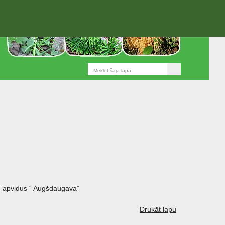
 apvidus “ Augšdaugava”
Drukāt lapu