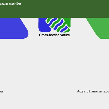
māciju skatīt
šeit
ра”
Aizsargājamo ainavu