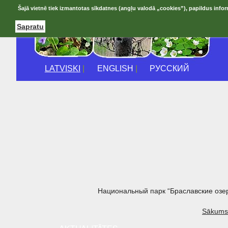
Šajā vietnē tiek izmantotas sīkdatnes (angļu valodā „cookies”), papildus infor
Sapratu
LATVISKI
|
ENGLISH
|
РУССКИЙ
Национальный парк “Браславские озе
Sākums