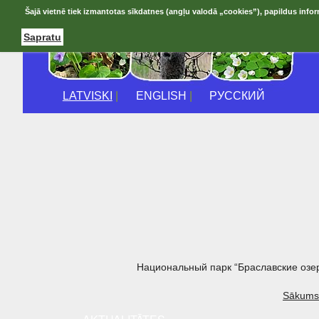
Šajā vietnē tiek izmantotas sīkdatnes (angļu valodā „cookies”), papildus infor
Sapratu
LATVISKI
|
ENGLISH
|
РУССКИЙ
Национальный парк “Браславские озе
Sākums