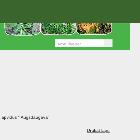
 apvidus “ Augšdaugava”
Drukāt lapu