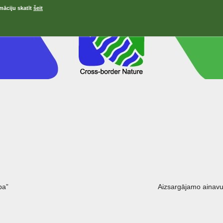
māciju skatīt
šeit
ра”
Aizsargājamo ainavu