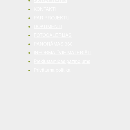
AKTUALITĀTES
KONTAKTI
PAR PROJEKTU
DOKUMENTI
FOTOGALERIJAS
PANORĀMAS 360
INFORMATĪVIE MATERIĀLI
Piekļūstamības paziņojums
Privātuma politika