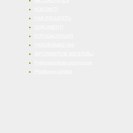
AKTUALITĀTES
KONTAKTI
PAR PROJEKTU
DOKUMENTI
FOTOGALERIJAS
PANORĀMAS 360
INFORMATĪVIE MATERIĀLI
Piekļūstamības paziņojums
Privātuma politika