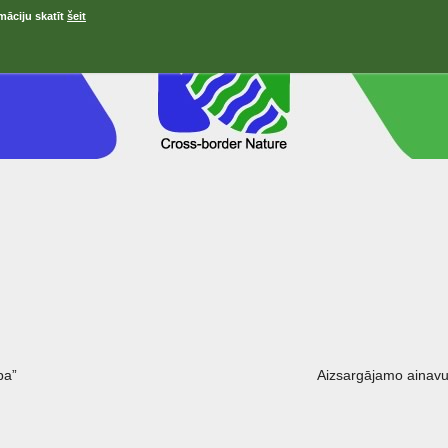
māciju skatīt
šeit
ра”
Aizsargājamo ainavu