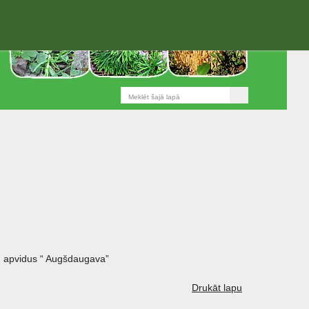
 apvidus “ Augšdaugava”
Drukāt lapu