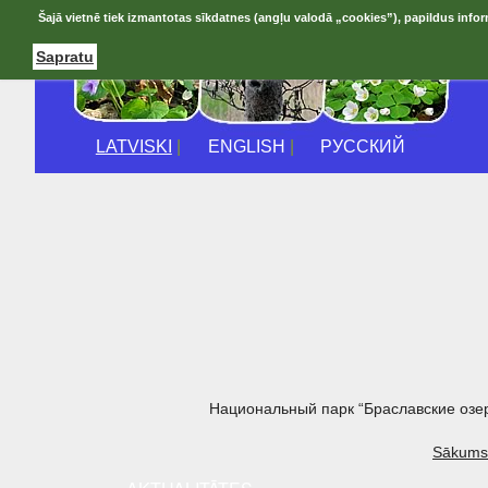
Šajā vietnē tiek izmantotas sīkdatnes (angļu valodā „cookies”), papildus infor
Sapratu
LATVISKI
|
ENGLISH
|
РУССКИЙ
Национальный парк “Браславские озе
Sākums