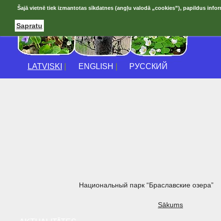
Šajā vietnē tiek izmantotas sīkdatnes (angļu valodā „cookies”), papildus infor
Sapratu
LATVISKI
|
ENGLISH
|
РУССКИЙ
Национальный парк “Браславские озера”
Sākums