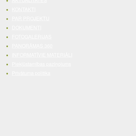
AKTUALITĀTES
KONTAKTI
PAR PROJEKTU
DOKUMENTI
FOTOGALERIJAS
PANORĀMAS 360
INFORMATĪVIE MATERIĀLI
Piekļūstamības paziņojums
Privātuma politika