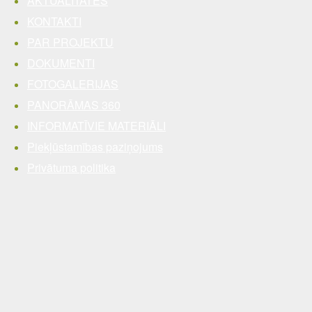
AKTUALITĀTES
KONTAKTI
PAR PROJEKTU
DOKUMENTI
FOTOGALERIJAS
PANORĀMAS 360
INFORMATĪVIE MATERIĀLI
Piekļūstamības paziņojums
Privātuma politika