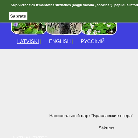
Šajā vietnē tiek izmantotas sīkdatnes (angļu valodā „cookies”), papildus infor
Sapratu
LATVISKI
|
ENGLISH
|
РУССКИЙ
Национальный парк “Браславские озера”
Sākums